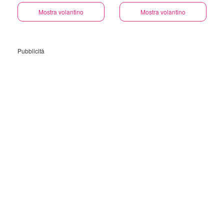
GRATUITA GRANDI
Mostra volantino
ELETTRODOMESTICI
Mostra volantino
Pubblicità