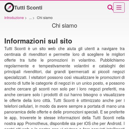
Tutti Sconti
Introduzione
>
...
>
Chi siamo
Chi siamo
Informazioni sul sito
Tutti Sconti è un sito web che aiuta gli utenti a navigare tra
centinaia di rivenditori e permette loro di scegliere le migliori
offerte tra tutte le promozioni in volantino. Pubblichiamo
regolarmente e tempestivamente volantini e cataloghi dei
principali rivenditori, dai grandi ipermercati ai piccoli negozi
specializzati. I visitatori possono così visualizzare le promozioni di
sconto di tutte le categorie di negozi in un unico posto, e possono
anche cercare gli sconti non solo per i loro negozi preferiti, ma
anche cercare solo i prodotti di cui hanno bisogno o visualizzare
le offerte della loro città. Tutti Sconti è ottimizzato anche per i
telefoni cellulari, in modo da avere sempre a portata di mano una
panoramica delle offerte e delle promozioni speciali. E se preferite
le app, troverete le stesse informazioni della Tutti Sconti nella
nostra app Promotheus, disponibile sia per iOS che per Android. I
nostri siti web e le nostre app vi aiutano a fare acquisti intelligenti