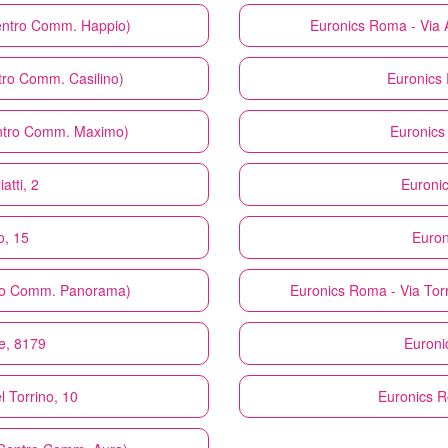
entro Comm. Happio)
Euronics
Roma - Via A
tro Comm. Casilino)
Euronics
entro Comm. Maximo)
Euronics
atti, 2
Euroni
o, 15
Euron
tro Comm. Panorama)
Euronics
Roma - Via Tor
le, 8179
Euroni
 Torrino, 10
Euronics
R