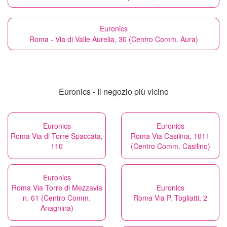
Euronics
Roma - Via di Valle Aurelia, 30 (Centro Comm. Aura)
Euronics - Il negozio più vicino
Euronics
Euronics
Roma Via di Torre Spaccata,
Roma Via Casilina, 1011
110
(Centro Comm. Casilino)
Euronics
Roma Via Torre di Mezzavia
Euronics
n. 61 (Centro Comm.
Roma Via P. Togliatti, 2
Anagnina)