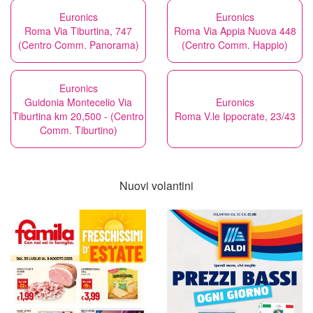
Euronics
Euronics
Roma Via Tiburtina, 747
Roma Via Appia Nuova 448
(Centro Comm. Panorama)
(Centro Comm. Happio)
Euronics
Guidonia Montecelio Via
Euronics
Tiburtina km 20,500 - (Centro
Roma V.le Ippocrate, 23/43
Comm. Tiburtino)
Nuovi volantini