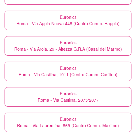
Euronics
Roma - Via Appia Nuova 448 (Centro Comm. Happio)
Euronics
Roma - Via Arola, 29 - Altezza G.R.A (Casal del Marmo)
Euronics
Roma - Via Casilina, 1011 (Centro Comm. Casilino)
Euronics
Roma - Via Casilina, 2075/2077
Euronics
Roma - Via Laurentina, 865 (Centro Comm. Maximo)