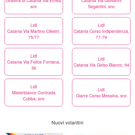
Gravina di Catania Via Etnea,
Catania Via Giovanni
snc
Segantini, snc
Lidl
Lidl
Catania Via Martino Cilestri,
Catania Corso Indipendenza,
75/77
77-79
Lidl
Lidl
Catania Via Felice Fontana,
Catania Via Gelso Bianco, 94
36
Lidl
Lidl
Misterbianco Contrada
Giarre Corso Messina, snc
Cubba, snc
Nuovi volantini