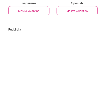
risparmio
Speciali
Mostra volantino
Mostra volantino
Pubblicità