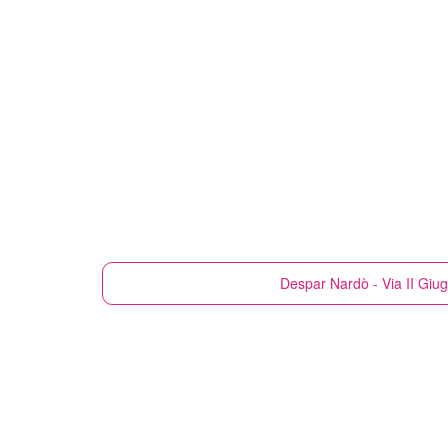
Despar
Nardò - Via II Giu