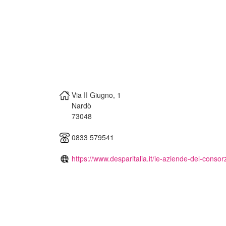
Via II Giugno, 1
Nardò
73048
0833 579541
https://www.desparitalia.it/le-aziende-del-consorz