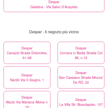
Despar
Galatina - Via Salvo D'Acquisto
Despar - Il negozio più vicino
Despar
Despar
Canazei Strada Dolomites,
Corvara in Badia Strada Col
61-68
Alt, n.10
Despar
Despar
San Cassiano Strada Micura'
Nardò Via II Giugno, 1
De RÜ, 22
Despar
Despar
Alezio Via Mariana Albina n.
La Villa Str. Boscdaplan, 107
10