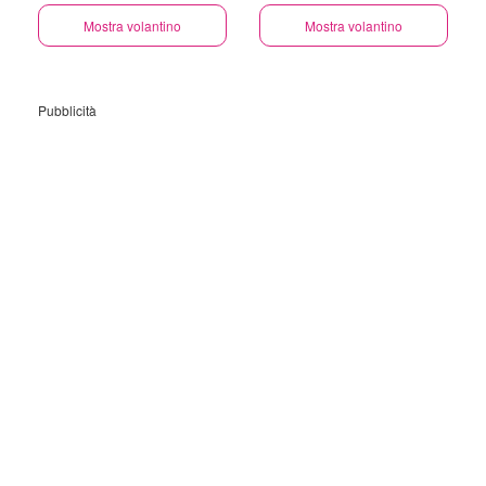
Mostra volantino
Mostra volantino
Pubblicità