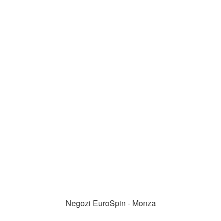
Negozi EuroSpin - Monza