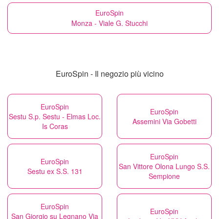
EuroSpin
Monza - Viale G. Stucchi
EuroSpin - Il negozio più vicino
EuroSpin
EuroSpin
Sestu S.p. Sestu - Elmas Loc.
Assemini Via Gobetti
Is Coras
EuroSpin
EuroSpin
San Vittore Olona Lungo S.S.
Sestu ex S.S. 131
Sempione
EuroSpin
EuroSpin
San Giorgio su Legnano Via