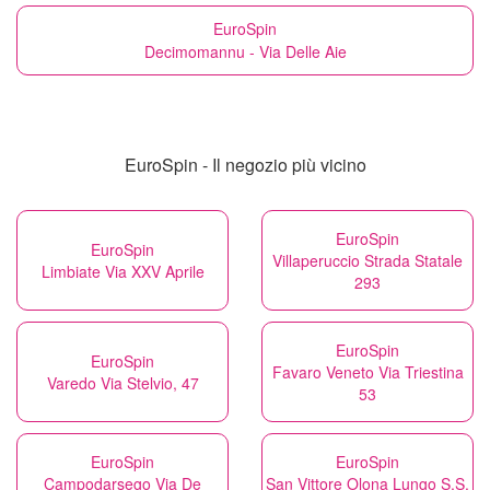
EuroSpin
Decimomannu - Via Delle Aie
EuroSpin - Il negozio più vicino
EuroSpin
EuroSpin
Villaperuccio Strada Statale
Limbiate Via XXV Aprile
293
EuroSpin
EuroSpin
Favaro Veneto Via Triestina
Varedo Via Stelvio, 47
53
EuroSpin
EuroSpin
Campodarsego Via De
San Vittore Olona Lungo S.S.