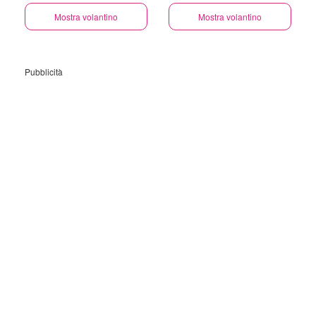
Mostra volantino
Mostra volantino
Pubblicità