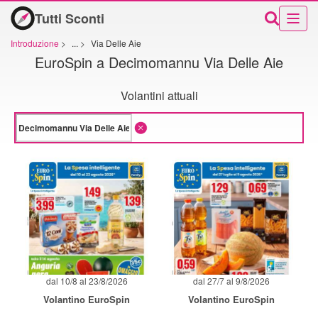
Tutti Sconti
Introduzione
>
...
>
Via Delle Aie
EuroSpin a Decimomannu Via Delle Aie
Volantini attuali
dal 10/8 al 23/8/2026
dal 27/7 al 9/8/2026
Volantino EuroSpin
Volantino EuroSpin