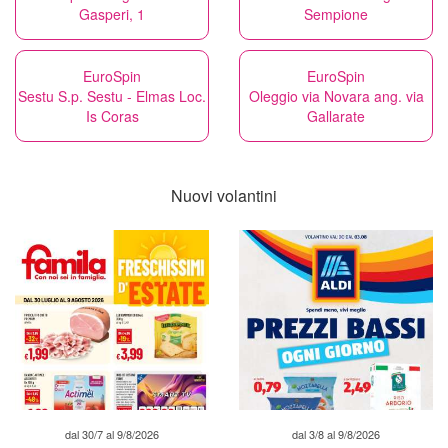
Gasperi, 1
Sempione
EuroSpin
EuroSpin
Sestu S.p. Sestu - Elmas Loc.
Oleggio via Novara ang. via
Is Coras
Gallarate
Nuovi volantini
dal 30/7 al 9/8/2026
dal 3/8 al 9/8/2026