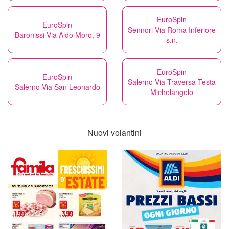
EuroSpin
EuroSpin
Sennori Via Roma Inferiore
Baronissi Via Aldo Moro, 9
s.n.
EuroSpin
EuroSpin
Salerno Via Traversa Testa
Salerno Via San Leonardo
Michelangelo
Nuovi volantini