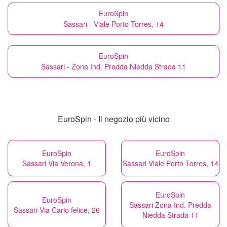
EuroSpin
Sassari - Viale Porto Torres, 14
EuroSpin
Sassari - Zona Ind. Predda Niedda Strada 11
EuroSpin - Il negozio più vicino
EuroSpin
EuroSpin
Sassari Via Verona, 1
Sassari Viale Porto Torres, 14
EuroSpin
EuroSpin
Sassari Zona Ind. Predda
Sassari Via Carlo felice, 26
Niedda Strada 11