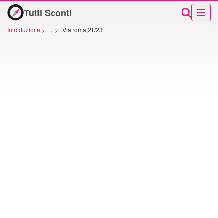
Tutti Sconti
Introduzione
>
...
>
Via roma,21/23