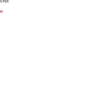
TO PER
par