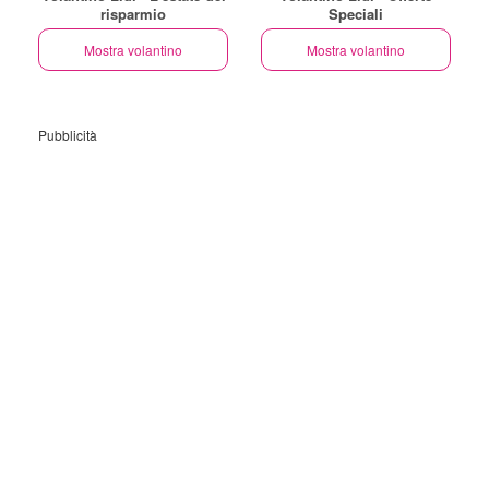
risparmio
Speciali
Mostra volantino
Mostra volantino
Pubblicità