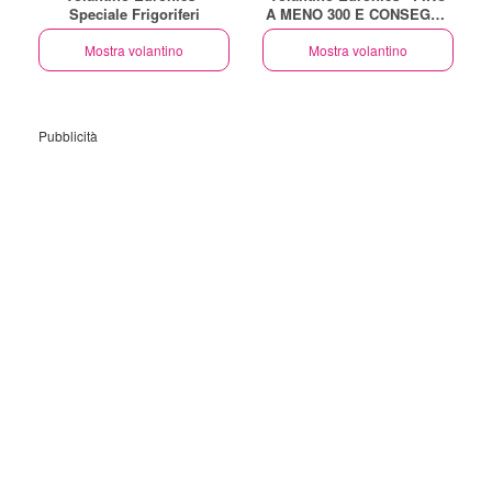
Speciale Frigoriferi
A MENO 300 E CONSEGNA
GRATUITA GRANDI
Mostra volantino
ELETTRODOMESTICI
Mostra volantino
Pubblicità