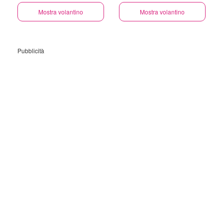
GRATUITA GRANDI
Mostra volantino
ELETTRODOMESTICI
Mostra volantino
Pubblicità