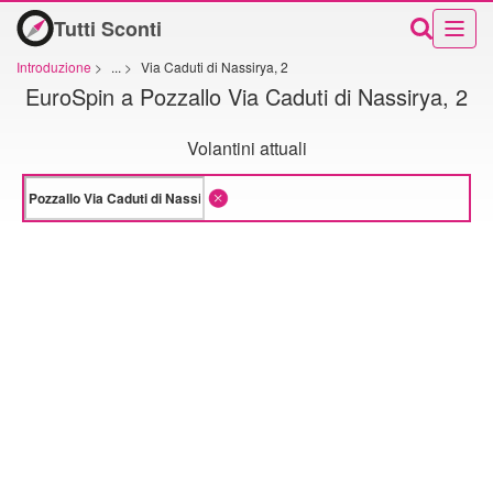
Tutti Sconti
Introduzione
>
...
>
Via Caduti di Nassirya, 2
EuroSpin a Pozzallo Via Caduti di Nassirya, 2
Volantini attuali