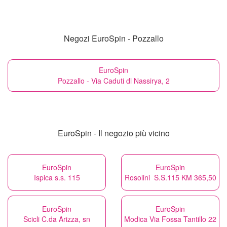
Negozi EuroSpin - Pozzallo
EuroSpin
Pozzallo - Via Caduti di Nassirya, 2
EuroSpin - Il negozio più vicino
EuroSpin
EuroSpin
Ispica s.s. 115
Rosolini S.S.115 KM 365,50
EuroSpin
EuroSpin
Scicli C.da Arizza, sn
Modica Via Fossa Tantillo 22