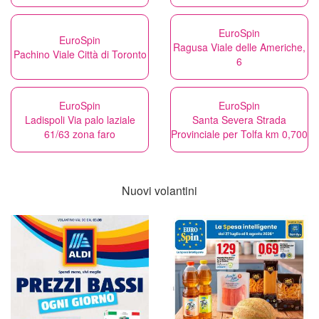
EuroSpin
EuroSpin
Ragusa Viale delle Americhe,
Pachino Viale Città di Toronto
6
EuroSpin
EuroSpin
Ladispoli Via palo laziale
Santa Severa Strada
61/63 zona faro
Provinciale per Tolfa km 0,700
Nuovi volantini