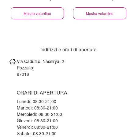
Mostra volantino
Mostra volantino
Indirizzi e orari di apertura
Via Caduti di Nassirya, 2
Pozzallo
97016
ORARI DI APERTURA
Lunedì: 08:30-21:00
Martedì: 08:30-21:00
Mercoledì: 08:30-21:00
Giovedì: 08:30-21:00
Venerdì: 08:30-21:00
Sabato: 08:30-21:00