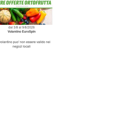
dal 3/8 al 9/8/2026
Volantino EuroSpin
 volantino puo' non essere valido nei
negozi locali