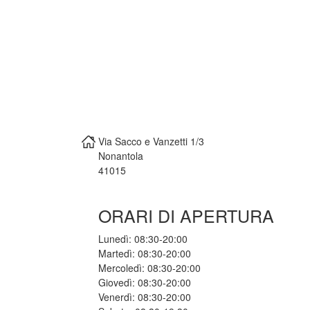
Via Sacco e Vanzetti 1/3
Nonantola
41015
ORARI DI APERTURA
Lunedì: 08:30-20:00
Martedì: 08:30-20:00
Mercoledì: 08:30-20:00
Giovedì: 08:30-20:00
Venerdì: 08:30-20:00