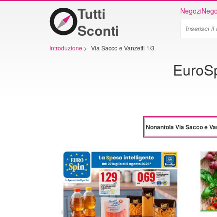
Tutti
Negozi
Nego
Sconti
Introduzione
>
Via Sacco e Vanzetti 1/3
EuroSp