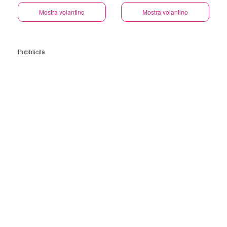
Più
Risparmio
Mostra volantino
Mostra volantino
Pubblicità