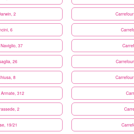
Darwin, 2
Carrefour
cini, 6
Carref
Naviglio, 37
Carre
saglia, 26
Carrefour
Chiusa, 8
Carrefour
e Armate, 312
Car
rassede, 2
Carr
se, 19/21
Carref