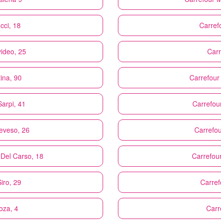
cci, 18
Carref
video, 25
Carr
tina, 90
Carrefour
Sarpi, 41
Carrefou
Seveso, 26
Carrefo
 Del Carso, 18
Carrefou
iro, 29
Carref
oza, 4
Carr