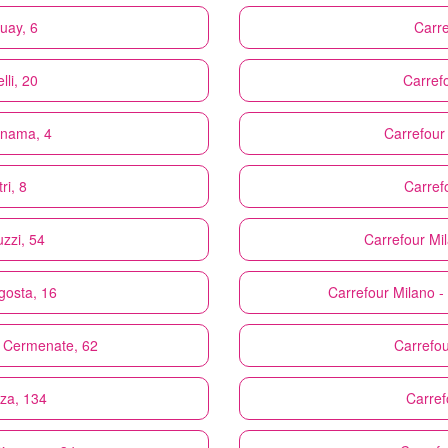
uay, 6
Carre
lli, 20
Carref
 Inama, 4
Carrefour
ri, 8
Carref
uzzi, 54
Carrefour
Mil
gosta, 16
Carrefour
Milano -
a Cermenate, 62
Carrefou
nza, 134
Carref