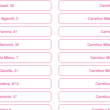
Casati, 32
Carref
Algarotti, 3
Carrefour
Mil
 Fiamma, 31
Carre
Sismondi, 35
Carrefour
Mila
Da Milano, 7
Carrefour
Mi
Gianella, 21
Carrefour
Mi
Modena, 8/10
Carrefou
tembrini, 27
Carrefou
alena 9
Carrefour
M