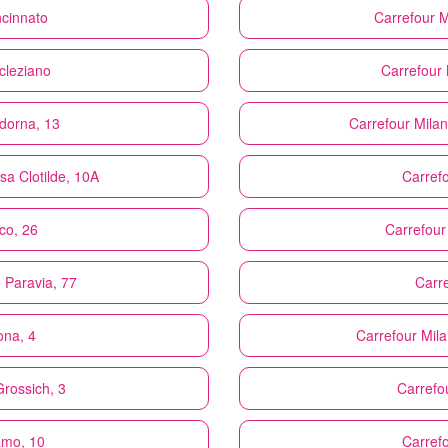
ncinnato
Carrefour
M
cleziano
Carrefour
adorna, 13
Carrefour
Milan
sa Clotilde, 10A
Carref
co, 26
Carrefour
 Paravia, 77
Carr
ona, 4
Carrefour
Mil
Grossich, 3
Carrefo
amo, 10
Carref