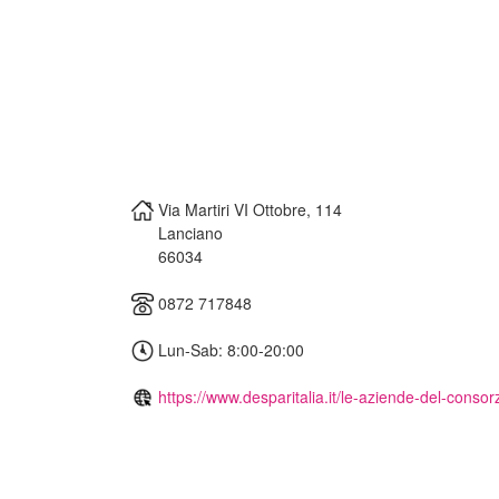
Via Martiri VI Ottobre, 114
Lanciano
66034
0872 717848
Lun-Sab: 8:00-20:00
https://www.desparitalia.it/le-aziende-del-consorz