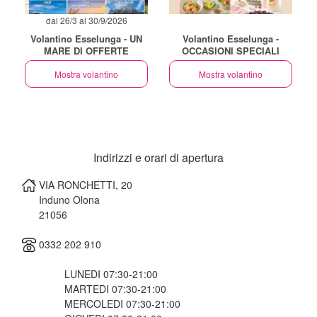
dal 26/3 al 30/9/2026
Volantino Esselunga - UN
Volantino Esselunga -
MARE DI OFFERTE
OCCASIONI SPECIALI
Mostra volantino
Mostra volantino
Indirizzi e orari di apertura
VIA RONCHETTI, 20
Induno Olona
21056
0332 202 910
LUNEDI 07:30-21:00
MARTEDI 07:30-21:00
MERCOLEDI 07:30-21:00