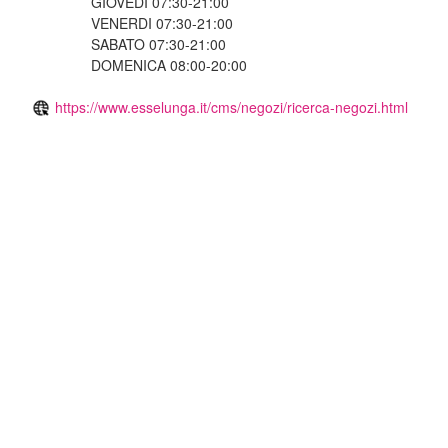
GIOVEDI 07:30-21:00
VENERDI 07:30-21:00
SABATO 07:30-21:00
DOMENICA 08:00-20:00
https://www.esselunga.it/cms/negozi/ricerca-negozi.html