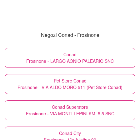
Negozi Conad - Frosinone
Conad
Frosinone - LARGO AONIO PALEARIO SNC
Pet Store Conad
Frosinone - VIA ALDO MORO 511 (Pet Store Conad)
Conad Superstore
Frosinone - VIA MONTI LEPINI KM. 5,5 SNC
Conad City
Frosinone - Via A.latina 99