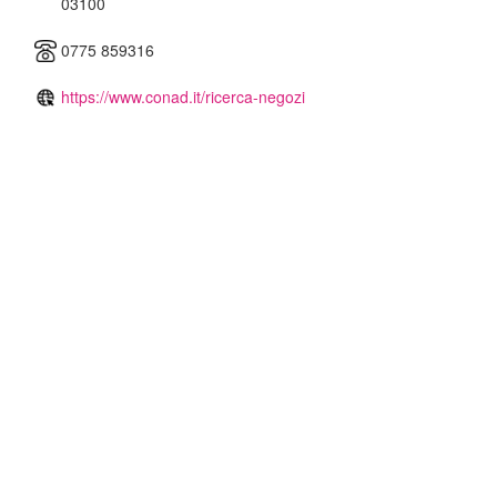
03100
0775 859316
https://www.conad.it/ricerca-negozi