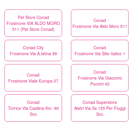
Pet Store Conad
Conad
Frosinone VIA ALDO MORO
Frosinone Via Aldo Moro 511
511 (Pet Store Conad)
Conad City
Conad
Frosinone Via A.latina 99
Frosinone Via Silio Italico 1
Conad
Conad
Frosinone Via Giacomo
Frosinone Viale Europa 27
Puccini 42
Conad
Conad Superstore
Torrice Via Casilina Km. 90
Alatri Via Ss 155 Per Fiuggi
Snc
Snc