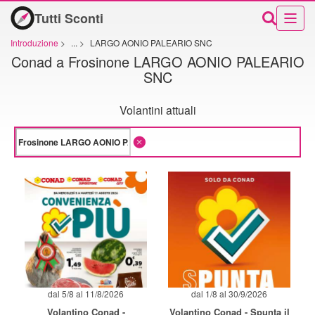
Tutti Sconti
Introduzione
>
...
>
LARGO AONIO PALEARIO SNC
Conad a Frosinone LARGO AONIO PALEARIO
SNC
Volantini attuali
dal 5/8 al 11/8/2026
dal 1/8 al 30/9/2026
Volantino Conad -
Volantino Conad - Spunta il