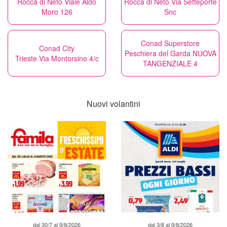
Rocca di Neto Viale Aldo
Rocca di Neto Via Setteporte
Moro 126
Snc
Conad Superstore
Conad City
Peschiera del Garda NUOVA
Trieste Via Montorsino 4/c
TANGENZIALE 4
Nuovi volantini
dal 30/7 al 9/8/2026
dal 3/8 al 9/8/2026