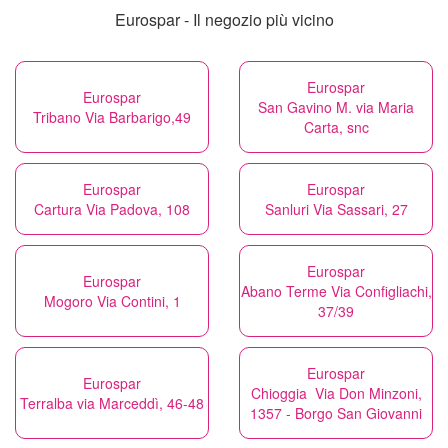
Eurospar - Il negozio più vicino
Eurospar
Eurospar
San Gavino M. via Maria
Tribano Via Barbarigo,49
Carta, snc
Eurospar
Eurospar
Cartura Via Padova, 108
Sanluri Via Sassari, 27
Eurospar
Eurospar
Abano Terme Via Configliachi,
Mogoro Via Contini, 1
37/39
Eurospar
Eurospar
Chioggia Via Don Minzoni,
Terralba via Marceddì, 46-48
1357 - Borgo San Giovanni