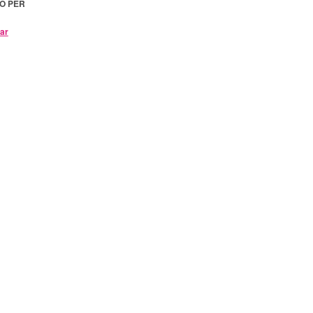
TO PER
par