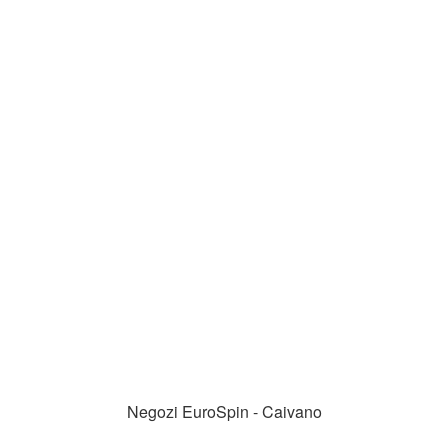
Negozi EuroSpin - Caivano