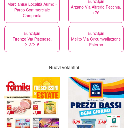
EuroSpin
Marcianise Località Aurno -
Arzano Via Alfredo Pecchia,
Parco Commerciale
176
Campania
EuroSpin
EuroSpin
Firenze Via Pistoiese,
Melito Via Circumvallazione
213/215
Esterna
Nuovi volantini