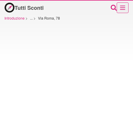
Tutti Sconti
Introduzione
>
...
>
Via Roma, 78