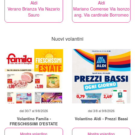
Aldi
Aldi
Verano Brianza Via Nazario
Mariano Comense Via Isonzo
Sauro
ang. Via cardinale Borromeo
Nuovi volantini
dal 30/7 al 9/8/2026
dal 3/8 al 9/8/2026
Volantino Famila -
Volantino Aldi - Prezzi Bassi
FRESCHISSIMI D'ESTATE
Mostra volantino
Mostra volantino