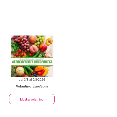
dal 3/8 al 9/8/2026
Volantino EuroSpin
Mostra volantino