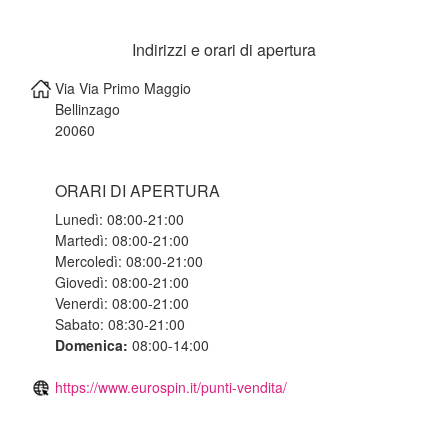
Indirizzi e orari di apertura
Via Via Primo Maggio
Bellinzago
20060
ORARI DI APERTURA
Lunedì: 08:00-21:00
Martedì: 08:00-21:00
Mercoledì: 08:00-21:00
Giovedì: 08:00-21:00
Venerdì: 08:00-21:00
Sabato: 08:30-21:00
Domenica:
08:00-14:00
https://www.eurospin.it/punti-vendita/