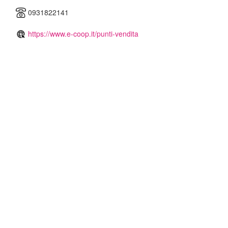
0931822141
https://www.e-coop.it/punti-vendita