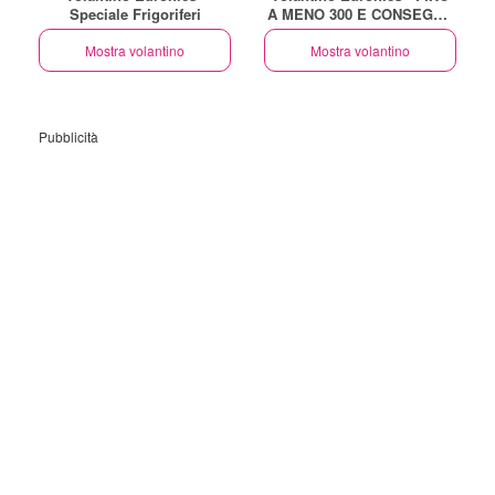
Speciale Frigoriferi
A MENO 300 E CONSEGNA
GRATUITA GRANDI
Mostra volantino
ELETTRODOMESTICI
Mostra volantino
Pubblicità