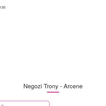
9:30
Negozi Trony - Arcene
a 2