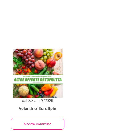
dal 3/8 al 9/8/2026
Volantino EuroSpin
Mostra volantino