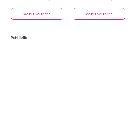
Mostra volantino
Mostra volantino
Pubblicità