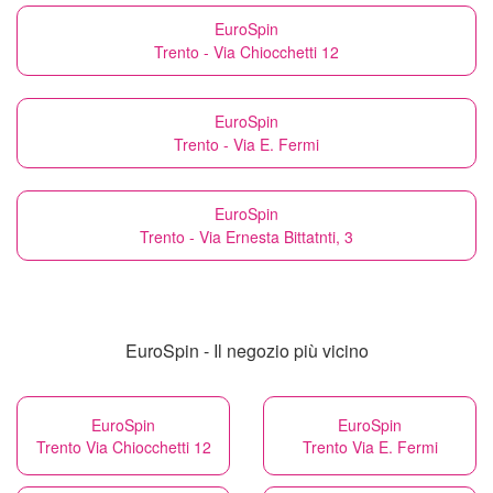
EuroSpin
Trento - Via Chiocchetti 12
EuroSpin
Trento - Via E. Fermi
EuroSpin
Trento - Via Ernesta Bittatnti, 3
EuroSpin - Il negozio più vicino
EuroSpin
EuroSpin
Trento Via Chiocchetti 12
Trento Via E. Fermi