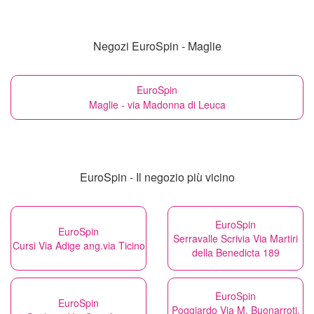
Negozi EuroSpin - Maglie
EuroSpin
Maglie - via Madonna di Leuca
EuroSpin - Il negozio più vicino
EuroSpin
EuroSpin
Serravalle Scrivia Via Martiri
Cursi Via Adige ang.via Ticino
della Benedicta 189
EuroSpin
EuroSpin
Poggiardo Via M. Buonarroti,