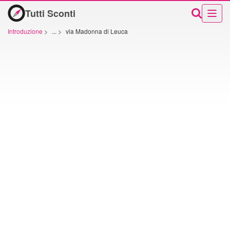
Tutti Sconti
Introduzione
>
...
>
via Madonna di Leuca