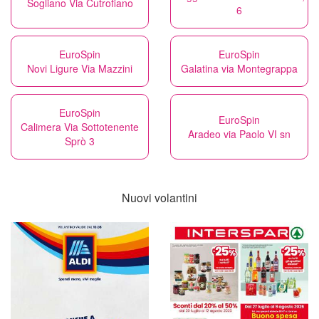
Sogliano Via Cutrofiano
6
EuroSpin
EuroSpin
Novi Ligure Via Mazzini
Galatina via Montegrappa
EuroSpin
EuroSpin
Calimera Via Sottotenente
Aradeo via Paolo VI sn
Sprò 3
Nuovi volantini