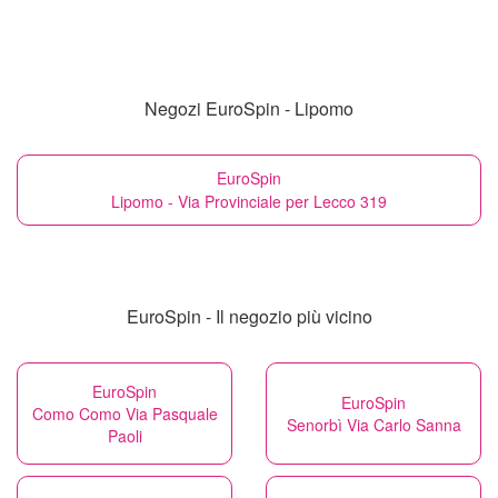
Negozi EuroSpin - Lipomo
EuroSpin
Lipomo - Via Provinciale per Lecco 319
EuroSpin - Il negozio più vicino
EuroSpin
EuroSpin
Como Como Via Pasquale
Senorbì Via Carlo Sanna
Paoli