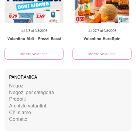
dal 3/8 al 9/8/2026
dal 27/7 al 9/8/2026
Volantino Aldi - Prezzi Bassi
Volantino EuroSpin
Mostra volantino
Mostra volantino
PANORAMICA
Negozi
Negozi per categoria
Prodotti
Archivio volantini
Chi siamo
Contatto