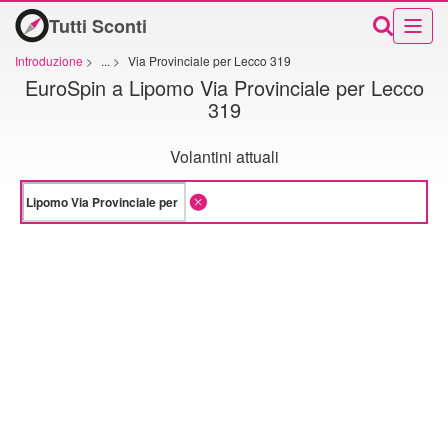
Tutti Sconti
Introduzione
>
...
>
Via Provinciale per Lecco 319
EuroSpin a Lipomo Via Provinciale per Lecco
319
Volantini attuali