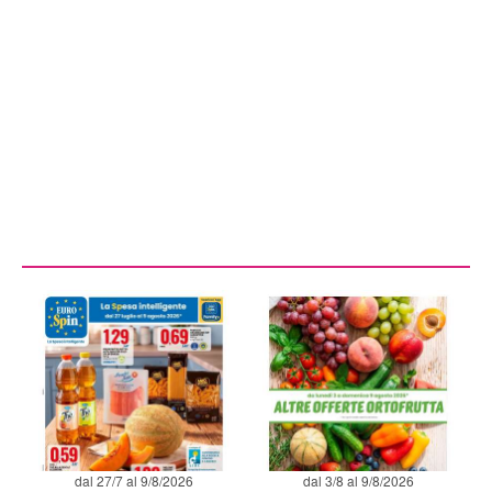
dal 27/7 al 9/8/2026
dal 3/8 al 9/8/2026