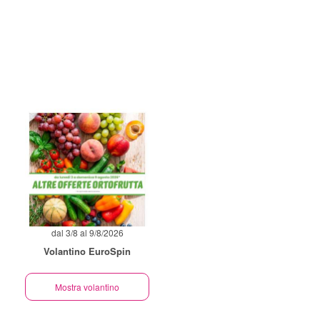
dal 3/8 al 9/8/2026
Volantino EuroSpin
Mostra volantino