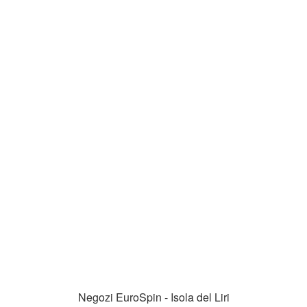
Negozi EuroSpin - Isola del Liri