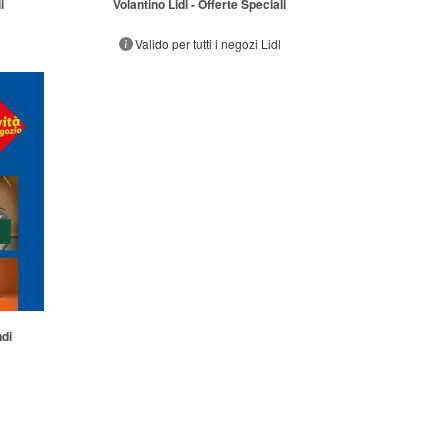
i
Volantino Lidl - Offerte Speciali
Valido per tutti i negozi Lidl
ndi