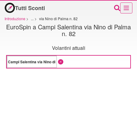
Tutti Sconti
Introduzione
>
...
>
via Nino di Palma n. 82
EuroSpin a Campi Salentina via Nino di Palma
n. 82
Volantini attuali