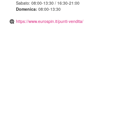
Sabato: 08:00-13:30 / 16:30-21:00
Domenica:
08:00-13:30
https://www.eurospin.it/punti-vendita/