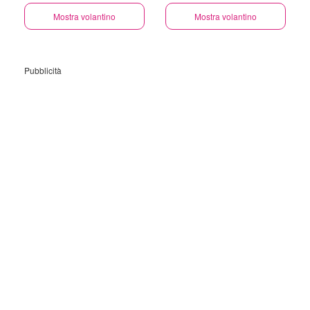
Mostra volantino
Mostra volantino
Pubblicità