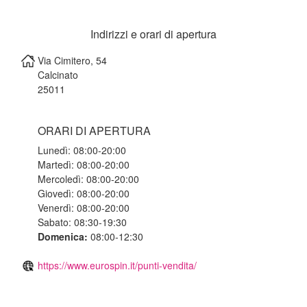
Indirizzi e orari di apertura
Via Cimitero, 54
Calcinato
25011
ORARI DI APERTURA
Lunedì: 08:00-20:00
Martedì: 08:00-20:00
Mercoledì: 08:00-20:00
Giovedì: 08:00-20:00
Venerdì: 08:00-20:00
Sabato: 08:30-19:30
Domenica:
08:00-12:30
https://www.eurospin.it/punti-vendita/