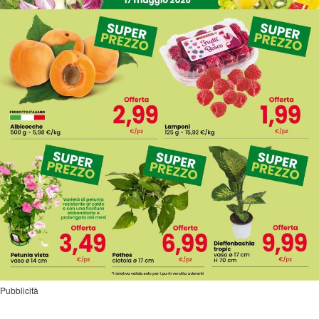
Pubblicità