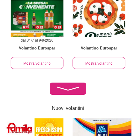
dal 31/7 al 9/8/2026
Volantino Eurospar
Volantino Eurospar
Mostra volantino
Mostra volantino
Nuovi volantini